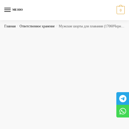
Skip
Skip
to
to
МЕНЮ
0
navigation
content
Главная
/
Ответственное хранение
/
Мужские шорты для плавания (17060Черный)