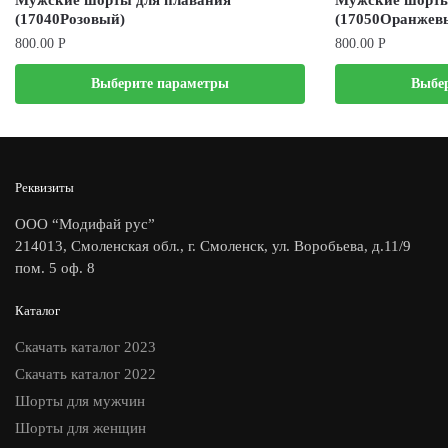
Мужские шорты для плавания
Мужские шорты
(17040Розовый)
(17050Оранжев
800.00
Р
800.00
Р
Выберите параметры
Выбе
Реквизиты
ООО “Модифай рус”
214013, Смоленская обл., г. Смоленск, ул. Воробьева, д.11/9
пом. 5 оф. 8
Каталог
Скачать каталог 2023
Скачать каталог 2022
Шорты для мужчин
Шорты для женщин