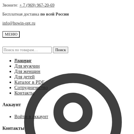
Skip
Skip
Звоните:
+ 7 (969) 967-20-69
to
to
Бесплатная доставка
по всей России
navigation
content
info@howin-opt.ru
МЕНЮ
Искать:
Искать:
Поиск
Поиск
Аккаунт
Главная
Для мужчин
Для женщин
Для детей
Каталог в PDF
Сотрудничество
Контакты
Аккаунт
Войти в аккаунт
Контакты