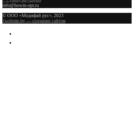
info@howin-opt.ru
© ООО «Модифай рус», 2023
1website.by — создание сайтов