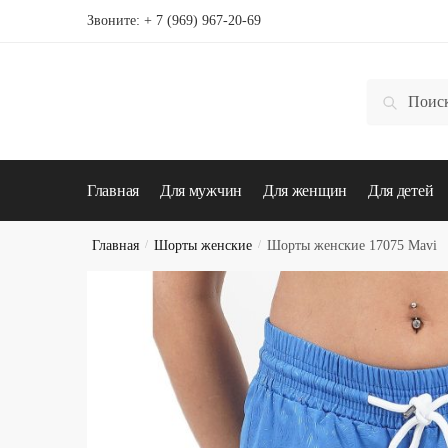
Skip
Skip
Звоните:
+ 7 (969) 967-20-69
to
to
navigation
content
Искать:
Поиск
Главная
Для мужчин
Для женщин
Для детей
Главная
/
Шорты женские
/
Шорты женские 17075 Mavi