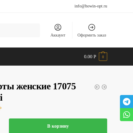
info@howin-opt.ru
Аккаунт
Оформить заказ
0.00
Р
0
ты женские 17075
i
Р
тво
В корзину