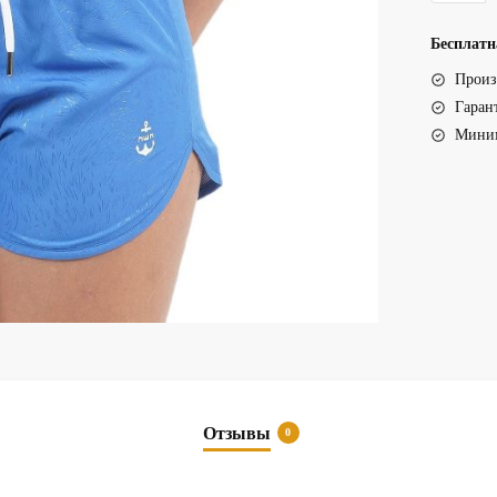
Шорты
женские
Бесплатн
17075
Произ
Mavi
Гаран
Миним
Отзывы
0