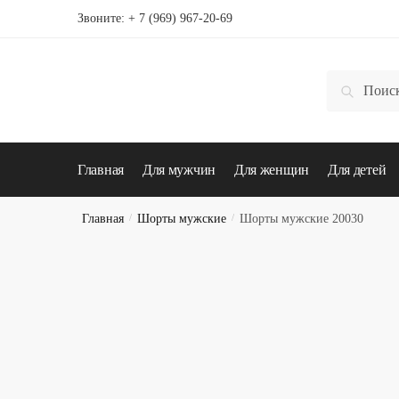
Skip
Skip
Звоните:
+ 7 (969) 967-20-69
to
to
navigation
content
Искать:
Поиск
Главная
Для мужчин
Для женщин
Для детей
Главная
/
Шорты мужские
/
Шорты мужские 20030