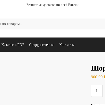
Бесплатная доставка
по всей России
Каталог в PDF
Сотрудничество
Контакты
Шор
900.00
Количес
товара
Шорты
мужские