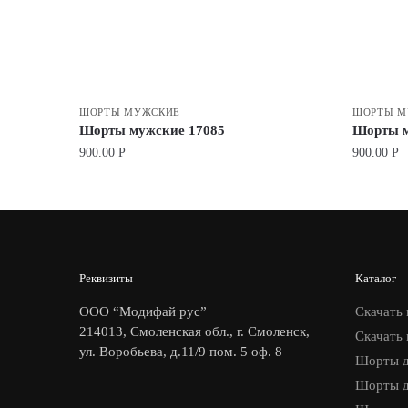
ШОРТЫ МУЖСКИЕ
ШОРТЫ М
Шорты мужские 17085
Шорты м
900.00
Р
900.00
Р
Реквизиты
Каталог
ООО “Модифай рус”
Скачать 
214013, Смоленская обл., г. Смоленск,
Скачать 
ул. Воробьева, д.11/9 пом. 5 оф. 8
Шорты д
Шорты д