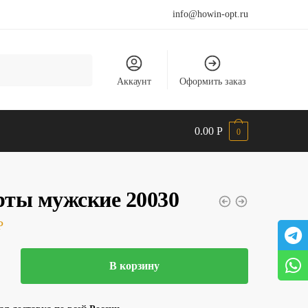
info@howin-opt.ru
Аккаунт
Оформить заказ
0.00
Р
0
ты мужские 20030
Р
тво
В корзину