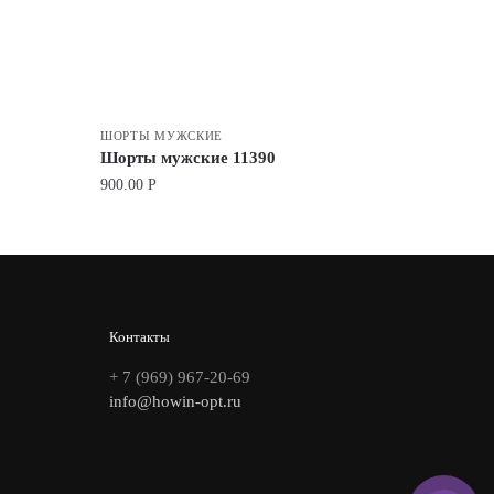
ШОРТЫ МУЖСКИЕ
Шорты мужские 11390
900.00
Р
Контакты
+ 7 (969) 967-20-69
info@howin-opt.ru