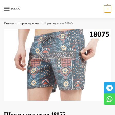
Skip
Skip
to
to
МЕНЮ
0
navigation
content
Главная
/
Шорты мужские
/
Шорты мужские 18075
Шорты мужские 18075