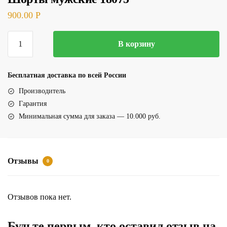
900.00
Р
Количество
В корзину
товара
Шорты
мужские
Бесплатная доставка по всей России
18075
Производитель
Гарантия
Минимальная сумма для заказа — 10.000 руб.
Отзывы
0
Отзывов пока нет.
Будьте первым, кто оставил отзыв на