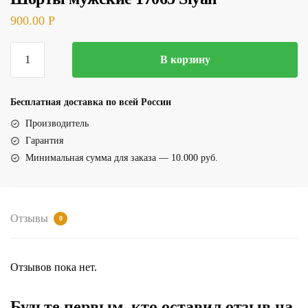
900.00
Р
Количество
В корзину
товара
Шорты
мужские
Бесплатная доставка по всей России
17065
Производитель
Siyah
Гарантия
Минимальная сумма для заказа — 10.000 руб.
Отзывы
0
Отзывов пока нет.
Будьте первым, кто оставил отзыв на