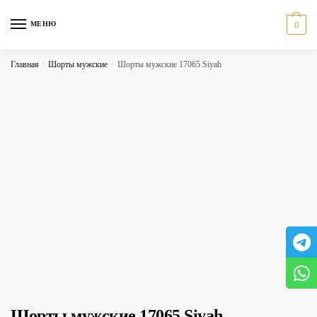
Skip
Skip
to
to
МЕНЮ
0
navigation
content
Главная
/
Шорты мужские
/
Шорты мужские 17065 Siyah
Шорты мужские 17065 Siyah