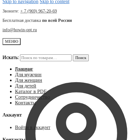
Skip to navigation
Skip to content
Звоните:
+ 7 (969) 967-20-69
Бесплатная доставка
по всей России
info@howin-opt.ru
МЕНЮ
Искать:
Искать:
Поиск
Поиск
Аккаунт
Главная
Для мужчин
Для женщин
Для детей
Каталог в PDF
Сотрудничество
Контакты
Аккаунт
Войти в аккаунт
Контакты