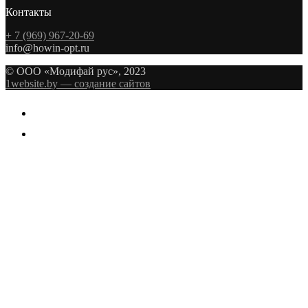
Контакты
+ 7 (969) 967-20-69
info@howin-opt.ru
© ООО «Модифай рус», 2023
1website.by — создание сайтов