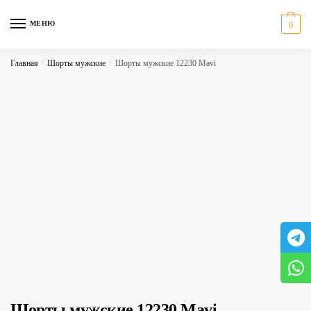
Skip
Skip
to
to
МЕНЮ
0
navigation
content
Главная
/
Шорты мужские
/
Шорты мужские 12230 Mavi
Шорты мужские 12230 Mavi