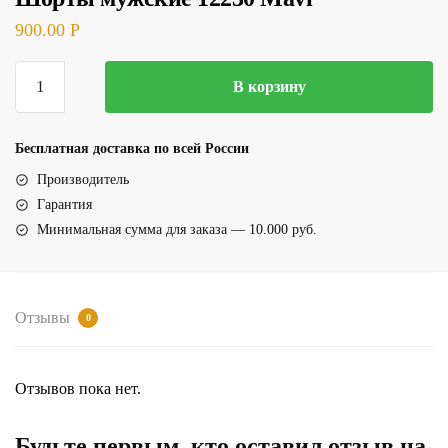
900.00
Р
Количество
В корзину
товара
Шорты
мужские
Бесплатная доставка по всей России
12230
Производитель
Mavi
Гарантия
Минимальная сумма для заказа — 10.000 руб.
Отзывы
0
Отзывов пока нет.
Будьте первым, кто оставил отзыв на