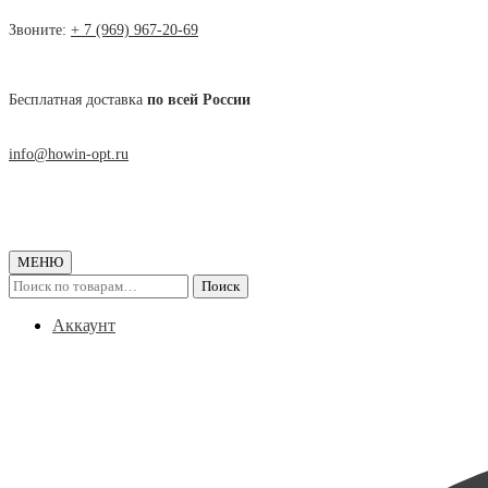
Skip
Skip
to
to
Звоните:
+ 7 (969) 967-20-69
navigation
content
Бесплатная доставка
по всей России
info@howin-opt.ru
МЕНЮ
Искать:
Поиск
Аккаунт