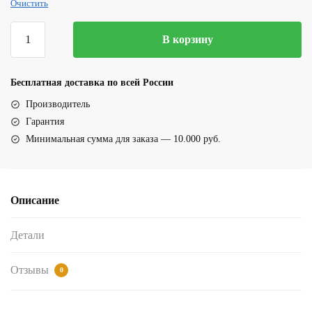
Очистить
Количество
В корзину
товара
Мужские
шорты
Бесплатная доставка по всей России
для
Производитель
плавания
Гарантия
(20030Синий,голубой)
Минимальная сумма для заказа — 10.000 руб.
Описание
Детали
Отзывы
0