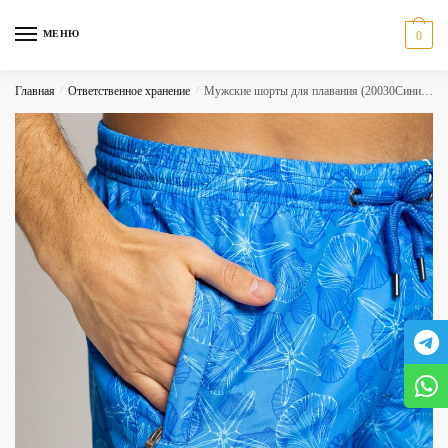
Skip
Skip
to
to
МЕНЮ
0
navigation
content
Главная
/
Ответственное хранение
/
Мужские шорты для плавания (20030Синий,голубой)