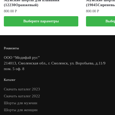
(12230Оранжевый)
(19045Сиреневы
800.00
Р
800.00
Р
Выберите параметры
Выбе
Реквизиты
ООО “Модифай рус”
214013, Смоленская обл., г. Смоленск, ул. Воробьева, д.11/9
пом. 5 оф. 8
Каталог
Скачать каталог 2023
Скачать каталог 2022
Шорты для мужчин
Шорты для женщин