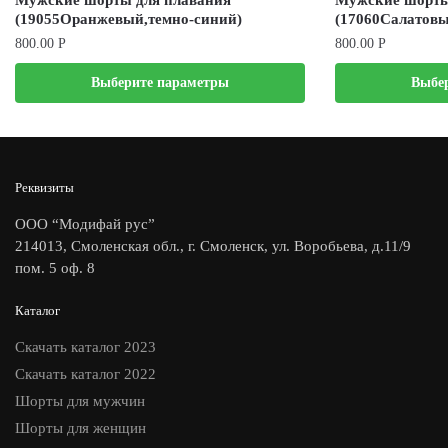
(19055Оранжевый,темно-синий)
(17060Салатовы
800.00
Р
800.00
Р
Выберите параметры
Выбе
Реквизиты
ООО “Модифай рус”
214013, Смоленская обл., г. Смоленск, ул. Воробьева, д.11/9
пом. 5 оф. 8
Каталог
Скачать каталог 2023
Скачать каталог 2022
Шорты для мужчин
Шорты для женщин