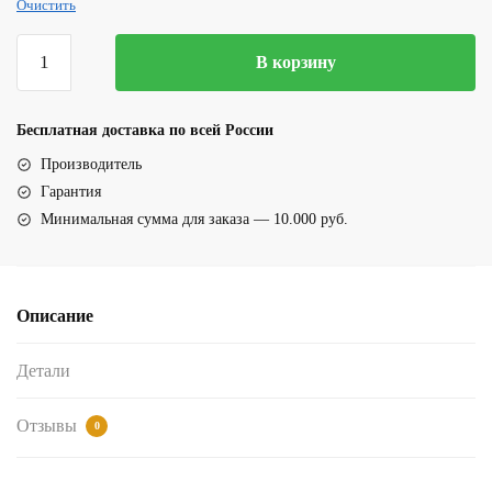
Очистить
Количество
В корзину
товара
Мужские
шорты
Бесплатная доставка по всей России
для
Производитель
плавания
Гарантия
(19000ОСиний,красный)
Минимальная сумма для заказа — 10.000 руб.
Описание
Детали
Отзывы
0