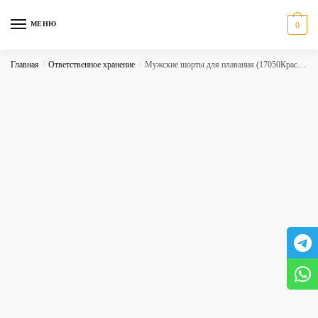
Skip
Skip
to
to
МЕНЮ
0
navigation
content
Главная
/
Ответственное хранение
/
Мужские шорты для плавания (17050Красный)