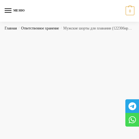
Skip
Skip
to
to
МЕНЮ
0
navigation
content
Главная
/
Ответственное хранение
/
Мужские шорты для плавания (12230бирюзовый)